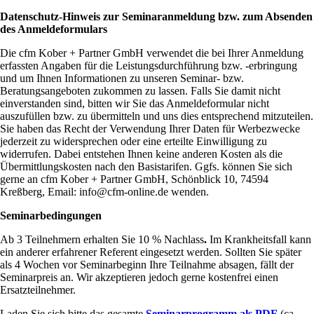
Datenschutz-Hinweis zur Seminaranmeldung bzw. zum Absenden
des Anmeldeformulars
Die cfm Kober + Partner GmbH verwendet die bei Ihrer Anmeldung
erfassten Angaben für die Leistungsdurchführung bzw. -erbringung
und um Ihnen Informationen zu unseren Seminar- bzw.
Beratungsangeboten zukommen zu lassen. Falls Sie damit nicht
einverstanden sind, bitten wir Sie das Anmeldeformular nicht
auszufüllen bzw. zu übermitteln und uns dies entsprechend mitzuteilen.
Sie haben das Recht der Verwendung Ihrer Daten für Werbezwecke
jederzeit zu widersprechen oder eine erteilte Einwilligung zu
widerrufen. Dabei entstehen Ihnen keine anderen Kosten als die
Übermittlungskosten nach den Basistarifen. Ggfs. können Sie sich
gerne an cfm Kober + Partner GmbH, Schönblick 10, 74594
Kreßberg, Email: info@cfm-online.de wenden.
Seminarbedingungen
Ab 3 Teilnehmern erhalten Sie 10 % Nachlass
.
Im Krankheitsfall kann
ein anderer erfahrener Referent eingesetzt werden. Sollten Sie später
als 4 Wochen vor Seminarbeginn Ihre Teilnahme absagen, fällt der
Seminarpreis an. Wir akzeptieren jedoch gerne kostenfrei einen
Ersatzteilnehmer.
Laden Sie sich bitte das gesamte
Seminarprogramm als PDF
(ca.