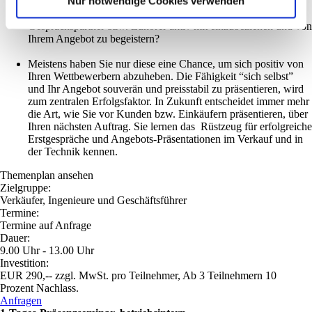
Nur notwendige Cookies verwenden
Doch was nützt dies, wenn es nicht gelingt, den individuellen
Kunden-Nutzen, überzeugend zu vermitteln und Ihre
Gesprächspartner bzw. Zuhörer aktiv mit einzubeziehen und von
Ihrem Angebot zu begeistern?
Meistens haben Sie nur diese eine Chance, um sich positiv von
Ihren Wettbewerbern abzuheben. Die Fähigkeit “sich selbst”
und Ihr Angebot souverän und preisstabil zu präsentieren, wird
zum zentralen Erfolgsfaktor. In Zukunft entscheidet immer mehr
die Art, wie Sie vor Kunden bzw. Einkäufern präsentieren, über
Ihren nächsten Auftrag. Sie lernen das Rüstzeug für erfolgreiche
Erstgespräche und Angebots-Präsentationen im Verkauf und in
der Technik kennen.
Themenplan ansehen
Zielgruppe:
Verkäufer, Ingenieure und Geschäftsführer
Termine:
Termine auf Anfrage
Dauer:
9.00 Uhr - 13.00 Uhr
Investition:
EUR 290,-- zzgl. MwSt. pro Teilnehmer, Ab 3 Teilnehmern 10
Prozent Nachlass.
Anfragen