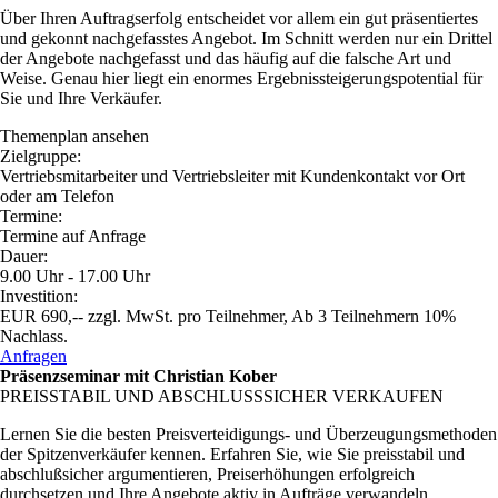
Über Ihren Auftragserfolg entscheidet vor allem ein gut präsentiertes
und gekonnt nachgefasstes Angebot. Im Schnitt werden nur ein Drittel
der Angebote nachgefasst und das häufig auf die falsche Art und
Weise. Genau hier liegt ein enormes Ergebnissteigerungspotential für
Sie und Ihre Verkäufer.
Themenplan ansehen
Zielgruppe:
Vertriebsmitarbeiter und Vertriebsleiter mit Kundenkontakt vor Ort
oder am Telefon
Termine:
Termine auf Anfrage
Dauer:
9.00 Uhr - 17.00 Uhr
Investition:
EUR 690,-- zzgl. MwSt. pro Teilnehmer, Ab 3 Teilnehmern 10%
Nachlass.
Anfragen
Präsenzseminar mit Christian Kober
PREISSTABIL UND ABSCHLUSSSICHER VERKAUFEN
Lernen Sie die besten Preisverteidigungs- und Überzeugungsmethoden
der Spitzenverkäufer kennen. Erfahren Sie, wie Sie preisstabil und
abschlußsicher argumentieren, Preiserhöhungen erfolgreich
durchsetzen und Ihre Angebote aktiv in Aufträge verwandeln.